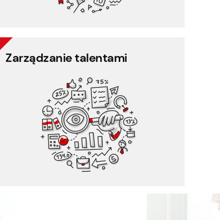
Zarządzanie talentami
Zarządzanie talentami
Ocena 360 stopni
Ocena wydajności
Zarządzanie szkoleniami
Informacje zwrotne od pracowników