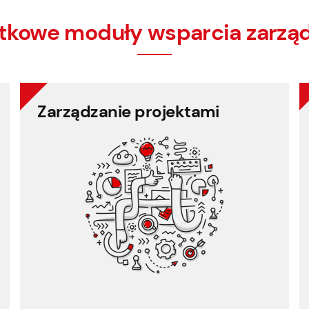
tkowe moduły wsparcia zarząd
Zarządzanie projektami
samoobsługowe rejestrowanie grafiku.
Dobrze śledzona praca nad projektem i
Zarządzanie projektami