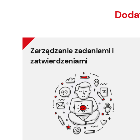
Doda
Zarządzanie zadaniami i
Zarządzanie zadaniami i
zatwierdzeniami
zatwierdzeniami
Systematyczna rejestracja i kontrola zadań
pracowników.