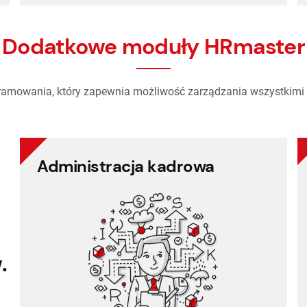
Dodatkowe moduły HRmaster
amowania, który zapewnia możliwość zarządzania wszystkimi 
Administracja kadrowa
Administracja kadrowa
Cafeteria
Zarządzanie dokumentami
Zarządzanie projektami
.
Rejestr pracy
Księgowość płacowa