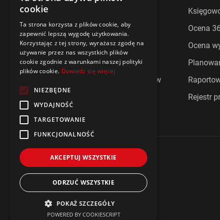
ENGLISH
cookie
Ankiety pracownicze
Księgow
POLISH
Ta strona korzysta z plików cookie, aby
Cafeteria
Ocena 36
zapewnić lepszą wygodę użytkowania.
Korzystając z tej strony, wyrażasz zgodę na
Czas pracy i urlop
Ocena wy
używanie przez nas wszystkich plików
cookie zgodnie z warunkami naszej polityki
Ewidencja czasu pracy
Planowan
plików cookie.
Dowiedz się więcej
Informacje zwrotne od pracowników
Raporto
NIEZBĘDNE
Komunikacji z pracownikami
Rejestr p
WYDAJNOŚĆ
TARGETOWANIE
FUNKCJONALNOŚĆ
AKCEPTUJ WSZYSTKIE
ODRZUĆ WSZYSTKIE
Polityka prywatności
Impressum
POKAŻ SZCZEGÓŁY
POWERED BY COOKIESCRIPT