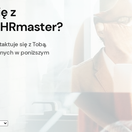
ę z
 HRmaster?
aktuje się z Tobą,
anych w poniższym