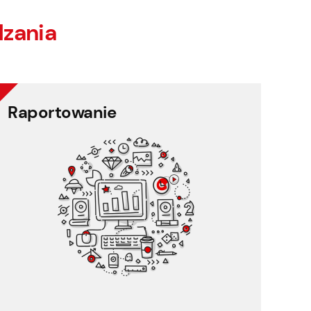
zania
Raportowanie
Raportowanie
Twórz i udostępniaj unikalne, wizualne raporty
za pomocą kilku kliknięć.