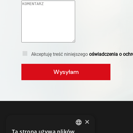
Akceptuję treść niniejszego
oświadczenia o ochr
Wysyłam
×
HRmaster
Ta strona używa plików