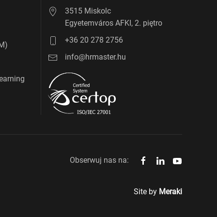
3515 Miskolc
Egyetemváros AFKI, 2. piętro
+36 20 278 2756
RM)
info@hrmaster.hu
learning
Obserwuj nas na:
Site by
Meraki