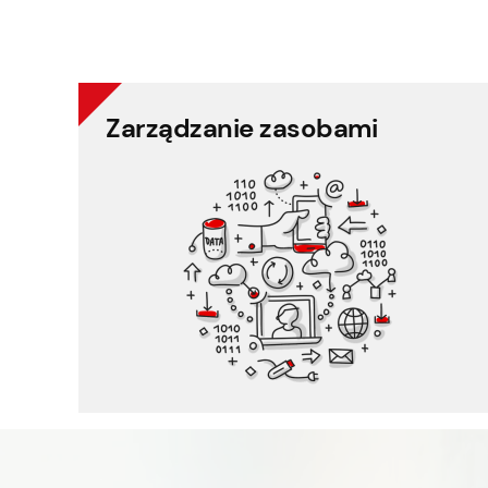
Zarządzanie zasobami
Zarządzanie zasobami
Planowanie harmonogramu
Ewidencja czasu pracy
Czas pracy i urlop
Rekrutacja selekcja