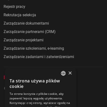
Rejestr pracy
Rekrutacja selekcja
Zarządzanie dokumentami
Zarządzanie partnerami (CRM)
Zarządzanie projektami
Zarządzanie szkoleniami, e-learning
Zarządzanie zadaniami i zatwierdzeniami
×
Evolution Consulting Kft.
Ta strona używa plików
ENGLISH
cookie
3515 Miskolc
POLISH
Ta strona korzysta z plików cookie, aby
Egyetemváros AFKI, 2. piętro
zapewnić lepszą wygodę użytkowania.
+36 20 278 2756
Korzystając z tej strony, wyrażasz zgodę na