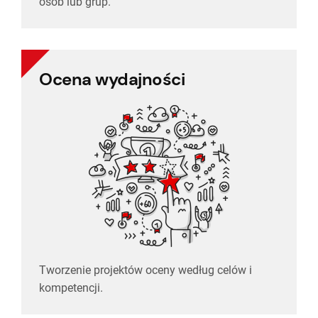
osób lub grup.
Ocena wydajności
kompetencji.
Tworzenie projektów oceny według celów i
Tworzenie projektów oceny według celów i
Ocena wydajności
kompetencji.