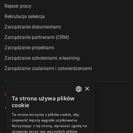
Rejestr pracy
Rekrutacja selekcja
Zarządzanie dokumentami
Zarządzanie partnerami (CRM)
Zarządzanie projektami
Zarządzanie szkoleniami, e-learning
Zarządzanie zadaniami i zatwierdzeniami
×
Evolution Consulting Kft.
Ta strona używa plików
ENGLISH
cookie
3515 Miskolc
POLISH
Ta strona korzysta z plików cookie, aby
Egyetemváros AFKI, 2. piętro
zapewnić lepszą wygodę użytkowania.
+36 20 278 2756
Korzystając z tej strony, wyrażasz zgodę na
używanie przez nas wszystkich plików