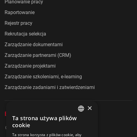
Planowanie pracy
Raportowanie
Rejestr pracy
Rekrutacja selekcja
Zarządzanie dokumentami
Zarządzanie partnerami (CRM)
Zarządzanie projektami
Zarządzanie szkoleniami, e-learning
Zarządzanie zadaniami i zatwierdzeniami
×
Evolution Consulting Kft.
Ta strona używa plików
ENGLISH
cookie
3515 Miskolc
POLISH
Ta strona korzysta z plików cookie, aby
Egyetemváros AFKI, 2. piętro