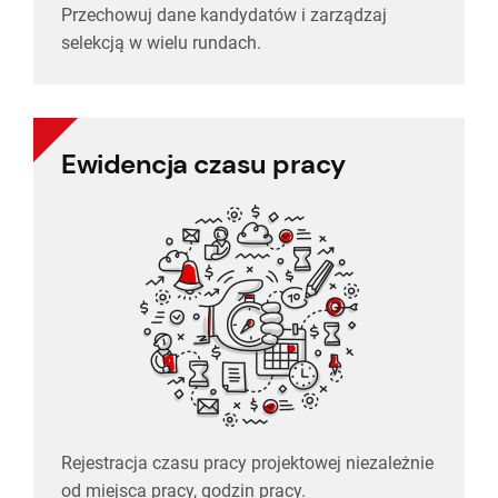
Przechowuj dane kandydatów i zarządzaj
Selekcja rekrutacyjna
selekcją w wielu rundach.
Ewidencja czasu pracy
Grafik i śledzenie czasu
Rejestracja czasu pracy projektowej niezależnie
od miejsca pracy, godzin pracy.
Rejestracja czasu pracy projektowej niezależnie
od miejsca pracy, godzin pracy.