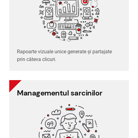
prin câteva clicuri.
Rapoarte vizuale unice generate și partajate
Rapoarte vizuale unice generate și partajate
Raportare
prin câteva clicuri.
Managementul sarcinilor
Managementul sarcinilor
Evidența și controlul sistematic al sarcinilor
angajaților.