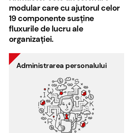
modular care cu ajutorul celor
19 componente susține
fluxurile de lucru ale
organizației.
Administrarea personalului
Administrarea personalului
Bonuri de masă
Managementul documentelor
Managementul proiectelor
Evidența personalului
Salarizare
Declarații personal