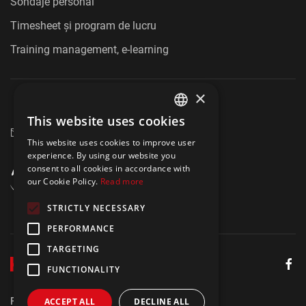
Sondaje personal
Timesheet și program de lucru
Training management, e-learning
×
+40 750 164 709
This website uses cookies
ENGLISH
marketing@hrmaster.ro
This website uses cookies to improve user
POLISH
experience. By using our website you
consent to all cookies in accordance with
our Cookie Policy.
Read more
STRICTLY NECESSARY
PERFORMANCE
TARGETING
FUNCTIONALITY
Politica de Confidențialitate
Aviz juridic
ACCEPT ALL
DECLINE ALL