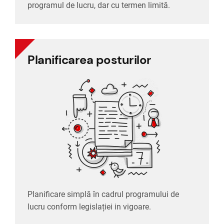
programul de lucru, dar cu termen limită.
Planificarea posturilor
lucru conform legislației in vigoare.
Planificare simplă în cadrul programului de
Planificare simplă în cadrul programului de
Planificarea posturilor
lucru conform legislației in vigoare.