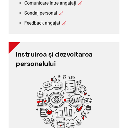
Comunicare între angajați
Sondaj personal
Feedback angajat
Instruirea și dezvoltarea
Instruirea și dezvoltarea
personalului
personalului
Evaluare 360 de grade
Evaluarea performanței
Training management
„HRmaster
Feedback angajat
este un
software
inovator, care