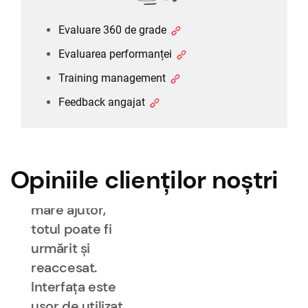
răspunde
Evaluare 360 de grade
propriilor
noastre nevoi
Evaluarea performanței
și așteptări, un
Training management
sistem care
Feedback angajat
poate fi
dezvoltat într-
un mod cu
adevărat
Opiniile clienților noștri
flexibil. Este de
mare ajutor,
totul poate fi
urmărit și
reaccesat.
Interfața este
ușor de utilizat.