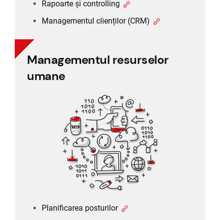
Rapoarte și controlling
Managementul clienților (CRM)
Managementul resurselor
Managementul resurselor
umane
umane
Planificarea posturilor
Timesheet și program de lucru
Program de lucru și concediu
Recrutare și selecție
Planificarea posturilor