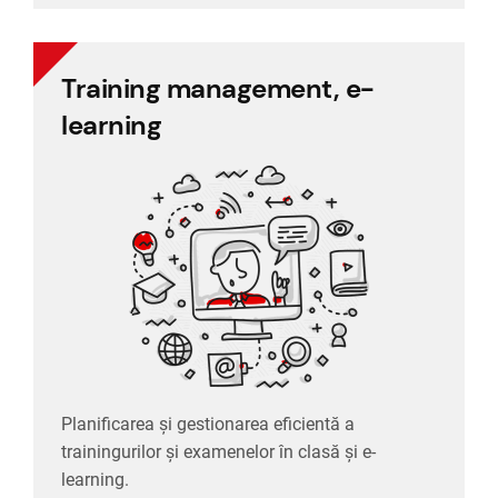
Training management, e-
learning
learning.
trainingurilor și examenelor în clasă și e-
Planificarea și gestionarea eficientă a
Planificarea și gestionarea eficientă a
learning
trainingurilor și examenelor în clasă și e-
Training management, e-
learning.