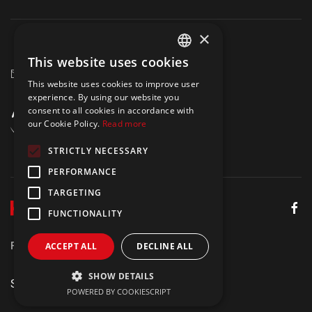
×
+40 750 164 709
This website uses cookies
ENGLISH
marketing@hrmaster.ro
This website uses cookies to improve user
POLISH
experience. By using our website you
consent to all cookies in accordance with
our Cookie Policy.
Read more
STRICTLY NECESSARY
PERFORMANCE
TARGETING
FUNCTIONALITY
Politica de Confidențialitate
Aviz juridic
ACCEPT ALL
DECLINE ALL
SHOW DETAILS
Site by
Meraki
POWERED BY COOKIESCRIPT