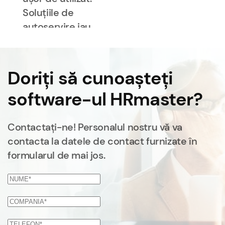
Soluțiile de
autoservire iau
o mare parte
din povara
personalului
Doriți să cunoașteți
HR, oferindu-le
software-ul HRmaster?
mai mult timp
pentru alte
sarcini
Contactați-ne! Personalul nostru vă va
strategice. Nu
contacta la datele de contact furnizate în
pot decât să-l
formularul de mai jos.
recomand.”
|
Companie
energetică
internațională