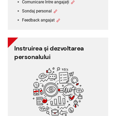
Comunicare între angajați
Sondaj personal
Feedback angajat
Instruirea și dezvoltarea
Instruirea și dezvoltarea
personalului
personalului
Evaluare 360 de grade
Evaluarea performanței
Training management
„HRmaster
Feedback angajat
este un
software
inovator, care