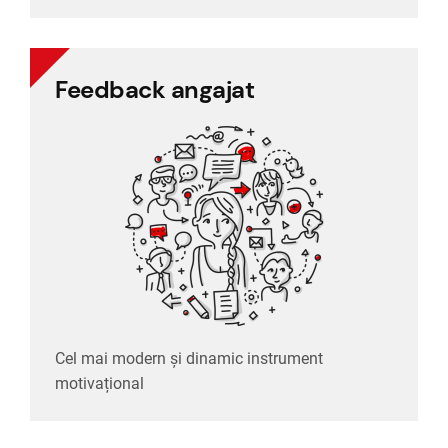
Feedback angajat
motivațional
Cel mai modern și dinamic instrument
Cel mai modern și dinamic instrument
Feedback angajat
motivațional