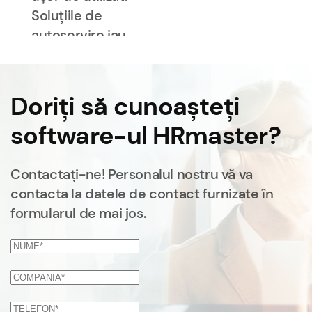
Soluțiile de
autoservire iau
o mare parte
din povara
personalului
Doriți să cunoașteți
HR, oferindu-le
software-ul HRmaster?
mai mult timp
pentru alte
sarcini
Contactați-ne! Personalul nostru vă va
strategice. Nu
contacta la datele de contact furnizate în
pot decât să-l
formularul de mai jos.
recomand.”
|
Companie
energetică
internațională