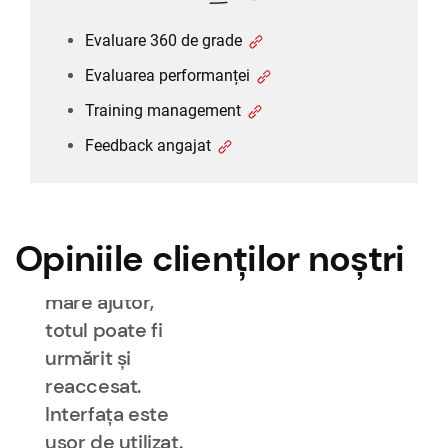
răspunde
Evaluare 360 de grade
propriilor
noastre nevoi
Evaluarea performanței
și așteptări, un
Training management
sistem care
Feedback angajat
poate fi
dezvoltat într-
un mod cu
adevărat
Opiniile clienților noștri
flexibil. Este de
mare ajutor,
totul poate fi
urmărit și
reaccesat.
Interfața este
ușor de utilizat.