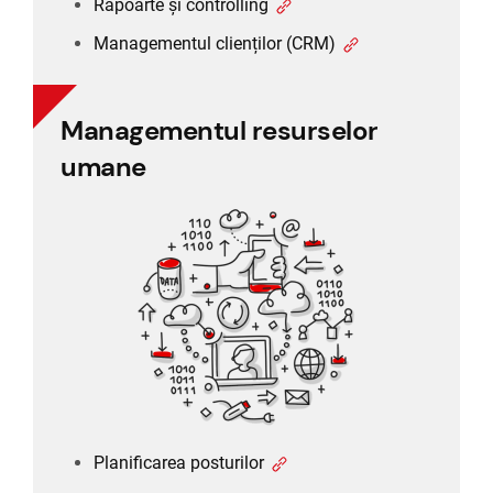
Rapoarte și controlling
Managementul clienților (CRM)
Managementul resurselor
Managementul resurselor
umane
umane
Planificarea posturilor
Timesheet și program de lucru
Program de lucru și concediu
Recrutare și selecție
Planificarea posturilor