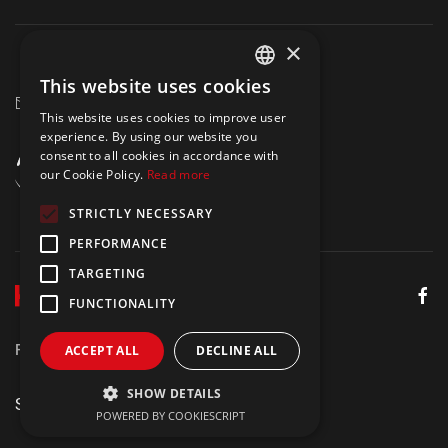
×
+40 750 164 709
This website uses cookies
ENGLISH
marketing@hrmaster.ro
This website uses cookies to improve user
POLISH
experience. By using our website you
consent to all cookies in accordance with
our Cookie Policy.
Read more
STRICTLY NECESSARY
PERFORMANCE
TARGETING
FUNCTIONALITY
Politica de Confidențialitate
Aviz juridic
ACCEPT ALL
DECLINE ALL
SHOW DETAILS
Site by
Meraki
POWERED BY COOKIESCRIPT