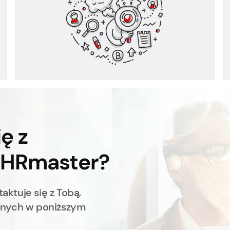
Informacje zwrotne od pracowników
ę z
 HRmaster?
aktuje się z Tobą,
anych w poniższym