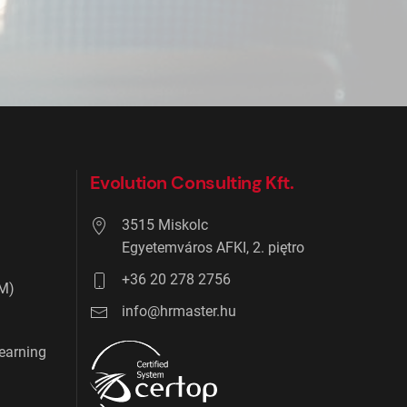
Evolution Consulting Kft.
3515 Miskolc
Egyetemváros AFKI, 2. piętro
+36 20 278 2756
RM)
info@hrmaster.hu
learning