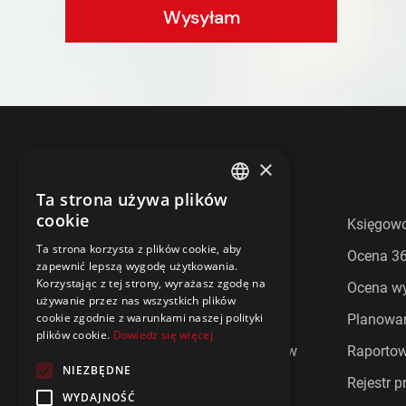
Wysyłam
×
HRmaster
Ta strona używa plików
ENGLISH
cookie
Ankiety pracownicze
Księgow
POLISH
Ta strona korzysta z plików cookie, aby
Cafeteria
Ocena 36
zapewnić lepszą wygodę użytkowania.
Korzystając z tej strony, wyrażasz zgodę na
Czas pracy i urlop
Ocena wy
używanie przez nas wszystkich plików
cookie zgodnie z warunkami naszej polityki
Ewidencja czasu pracy
Planowan
plików cookie.
Dowiedz się więcej
Informacje zwrotne od pracowników
Raporto
NIEZBĘDNE
Komunikacji z pracownikami
Rejestr p
WYDAJNOŚĆ