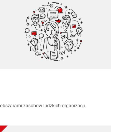
Najnowocześniejsze i najbardziej dynamiczne
narzędzie motywacyjne.
obszarami zasobów ludzkich organizacji.