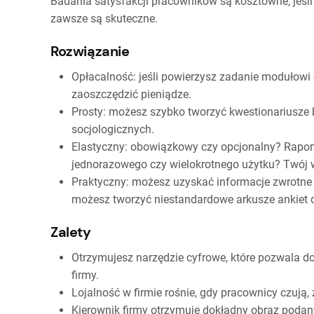
Badania satysfakcji pracowników są kosztowne, jeśl
zawsze są skuteczne.
Rozwiązanie
Opłacalność: jeśli powierzysz zadanie modułow
zaoszczędzić pieniądze.
Prosty: możesz szybko tworzyć kwestionariusze b
socjologicznych.
Elastyczny: obowiązkowy czy opcjonalny? Rapor
jednorazowego czy wielokrotnego użytku? Twój 
Praktyczny: możesz uzyskać informacje zwrotn
możesz tworzyć niestandardowe arkusze ankiet d
Zalety
Otrzymujesz narzędzie cyfrowe, które pozwala d
firmy.
Lojalność w firmie rośnie, gdy pracownicy czują, 
Kierownik firmy otrzymuje dokładny obraz poda