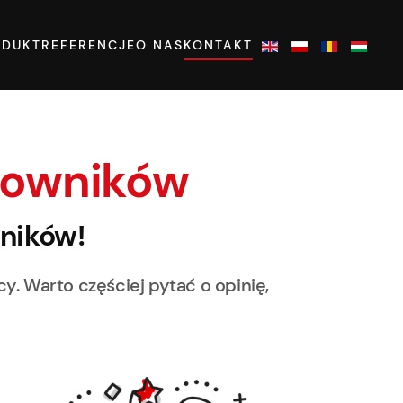
ODUKT
REFERENCJE
O NAS
KONTAKT
acowników
ników!
 Warto częściej pytać o opinię,