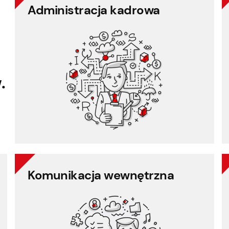
Administracja kadrowa
Administracja kadrowa
Cafeteria
Zarządzanie dokumentami
Zarządzanie projektami
.
Rejestr pracy
Księgowość płacowa
Komunikacja wewnętrzna
Komunikacja wewnętrzna
Komunikacja z pracownikami
Ankieta pracownicza