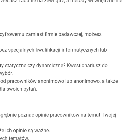
i zlecasz zadanie na zewnątrz, a metody wewnętrzne nie
i cyfrowemu zamiast firmie badawczej, możesz
ez specjalnych kwalifikacji informatycznych lub
ty statyczne czy dynamiczne? Kwestionariusz do
wybór.
e od pracowników anonimowo lub anonimowo, a także
la swoich pytań.
ogłębnie poznać opinie pracowników na temat Twojej
że ich opinie są ważne.
nych tematów.