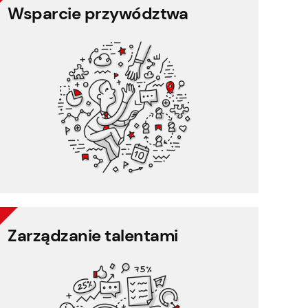
Wsparcie przywództwa
Wsparcie przywództwa
Zarządzanie zadaniami
Zarządzanie projektami
Raportowanie
Zarządzanie partnerami (CRM)
Zarządzanie talentami
Zarządzanie talentami
Ocena 360 stopni
Ocena wydajności