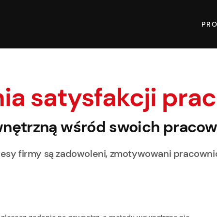
PR
nia satysfakcji pr
wnętrzną wśród swoich pracow
y firmy są zadowoleni, zmotywowani pracownicy.