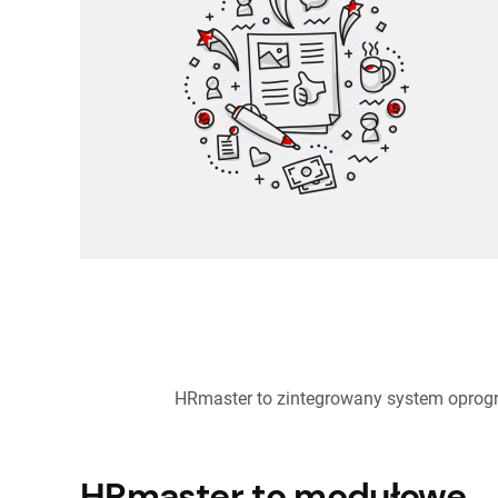
skutecznie!
HRmaster to zintegrowany system oprogr
HRmaster to modułowe