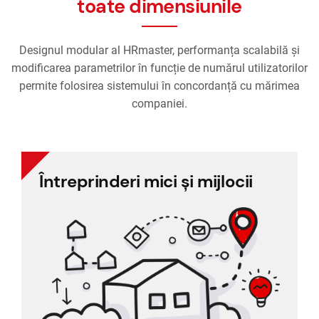
toate dimensiunile
Designul modular al HRmaster, performanța scalabilă și
modificarea parametrilor în funcție de numărul utilizatorilor
permite folosirea sistemului în concordanță cu mărimea
companiei.
Întreprinderi mici și mijlocii
Întreprinderi mici și mijlocii
Ajută companiile să îndeplinească sarcinile
esențiale HR. Uitați tabelele Excel și
înregistrările pe hârtie!
Eliminați administrarea HR pe bază Excel
Puteți lucra tot timpul cu date actualizate.