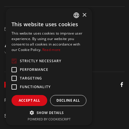
×
+40 750 164 709
This website uses cookies
ENGLISH
marketing@hrmaster.ro
This website uses cookies to improve user
POLISH
experience. By using our website you
consent to all cookies in accordance with
our Cookie Policy.
Read more
STRICTLY NECESSARY
PERFORMANCE
TARGETING
FUNCTIONALITY
Politica de Confidențialitate
Aviz juridic
ACCEPT ALL
DECLINE ALL
SHOW DETAILS
Site by
Meraki
POWERED BY COOKIESCRIPT