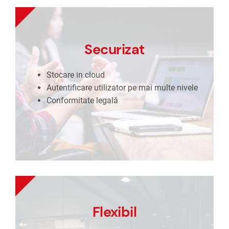
Securizat
Securizat
Stocare in cloud
Autentificare utilizator pe mai multe nivele
Stocare in cloud
Conformitate legală
Autentificare utilizator pe mai multe nivele
Conformitate legală
„HRmaster
Flexibil
este un
Flexibil
software
Personalizat
inovator, care