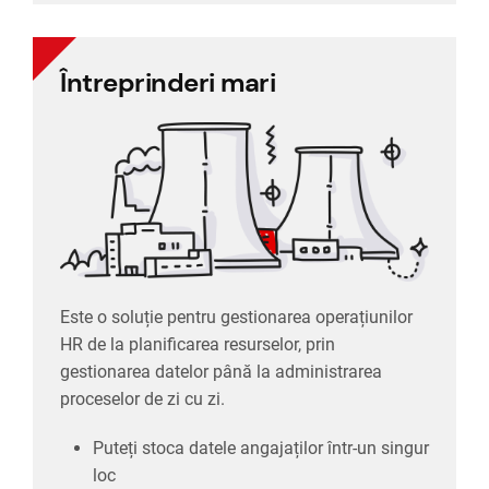
Întreprinderi mari
Întreprinderi mari
Este o soluție pentru gestionarea operațiunilor
HR de la planificarea resurselor, prin
gestionarea datelor până la administrarea
proceselor de zi cu zi.
Puteți stoca datele angajaților într-un singur
loc
Este o soluție pentru gestionarea operațiunilor
Ajută integrarea echipei HR în procesele
HR de la planificarea resurselor, prin
corporației
gestionarea datelor până la administrarea
Puteți obține feedback despre activitatea
proceselor de zi cu zi.
proprie și a conducerii și întrebări despre
compania dumneavoastră
Puteți stoca datele angajaților într-un singur
Cu reducerea comunicării prin e-mail, puteți
loc
crește eficiența fluxului de informații