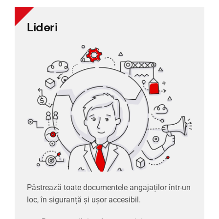
Lideri
Lideri
Păstrează toate documentele angajaților într-un
loc, în siguranță și ușor accesibil.
Rapoarte zilnice despre activitatea
companiei
Vizualizarea programului de lucru a
personalului
Procese de lucru fără hârtii, datorită
dosarelor electronice ale angajaților
Păstrează toate documentele angajaților într-un
loc, în siguranță și ușor accesibil.