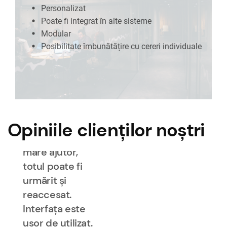
Poate fi integrat în alte sisteme
Personalizat
răspunde
Modular
Poate fi integrat în alte sisteme
propriilor
Posibilitate îmbunătățire cu cereri
Modular
noastre nevoi
individuale
Posibilitate îmbunătățire cu cereri individuale
și așteptări, un
sistem care
poate fi
dezvoltat într-
un mod cu
adevărat
Opiniile clienților noștri
flexibil. Este de
mare ajutor,
totul poate fi
urmărit și
reaccesat.
Interfața este
ușor de utilizat.