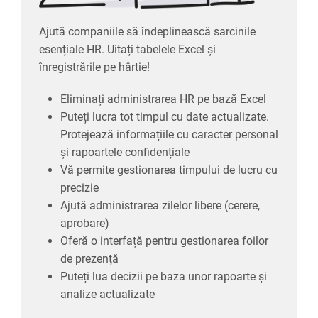
Protejează informațiile cu caracter personal
și rapoartele confidențiale
Ajută companiile să îndeplinească sarcinile
Vă permite gestionarea timpului de lucru cu
esențiale HR. Uitați tabelele Excel și
precizie
înregistrările pe hârtie!
Ajută administrarea zilelor libere (cerere,
aprobare)
Eliminați administrarea HR pe bază Excel
Oferă o interfață pentru gestionarea foilor
Puteți lucra tot timpul cu date actualizate.
de prezență
Protejează informațiile cu caracter personal
Puteți lua decizii pe baza unor rapoarte și
și rapoartele confidențiale
analize actualizate
Vă permite gestionarea timpului de lucru cu
precizie
Ajută administrarea zilelor libere (cerere,
aprobare)
Oferă o interfață pentru gestionarea foilor
de prezență
Puteți lua decizii pe baza unor rapoarte și
analize actualizate