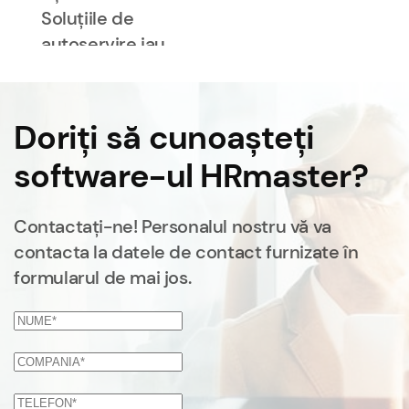
Soluțiile de
autoservire iau
o mare parte
din povara
personalului
Doriți să cunoașteți
HR, oferindu-le
software-ul HRmaster?
mai mult timp
pentru alte
sarcini
Contactați-ne! Personalul nostru vă va
strategice. Nu
contacta la datele de contact furnizate în
pot decât să-l
formularul de mai jos.
recomand.”
|
Companie
energetică
internațională