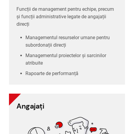
Managementul proiectelor și sarcinilor
Funcții de management pentru echipe, precum
subordonații direcți
și funcții administrative legate de angajații
Managementul resurselor umane pentru
direcți
direcți
Managementul resurselor umane pentru
și funcții administrative legate de angajații
subordonații direcți
Funcții de management pentru echipe, precum
Managementul proiectelor și sarcinilor
organizaționale
atribuite
Conducători unități
Rapoarte de performanță
Angajați
Angajați
Conturi proprii, pentru administrarea proiectelor
și angajaților și comunicare în cadrul