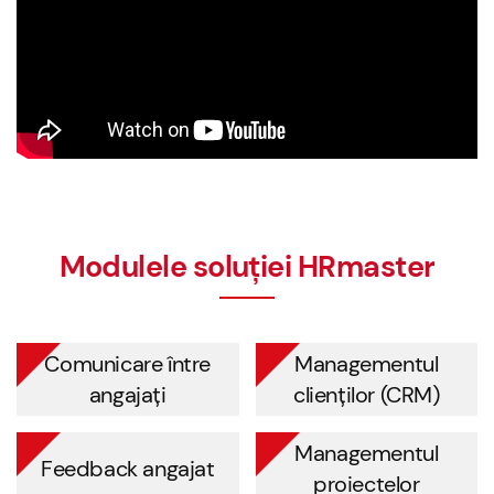
Modulele soluției HRmaster
Comunicare între
Managementul
angajați
clienților (CRM)
Managementul
Feedback angajat
proiectelor