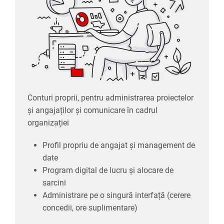
organizației
Profil propriu de angajat și management de
date
Program digital de lucru și alocare de
sarcini
Administrare pe o singură interfață (cerere
concedii, ore suplimentare)
Conturi proprii, pentru administrarea proiectelor
și angajaților și comunicare în cadrul
organizației
Profil propriu de angajat și management de
date
Program digital de lucru și alocare de
sarcini
Administrare pe o singură interfață (cerere
concedii, ore suplimentare)