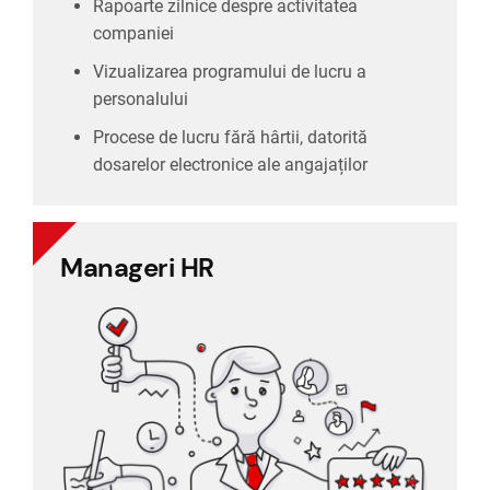
Rapoarte zilnice despre activitatea
companiei
Vizualizarea programului de lucru a
personalului
Procese de lucru fără hârtii, datorită
dosarelor electronice ale angajaților
Manageri HR
Manageri HR
Totul este într-un singur sistem și la zi. Nu mai
există sisteme izolate și tabele Excel învechite.
Gestionarea recrutării și selecției într-un
singur loc, centralizat.
Stocare de date digitală, fără dubluri