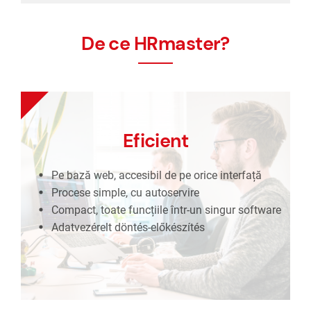
De ce HRmaster?
Eficient
Eficient
Pe bază web, accesibil de pe orice interfață
Procese simple, cu autoservire
Pe bază web, accesibil de pe orice interfață
Compact, toate funcțiile într-un singur
Procese simple, cu autoservire
software
Compact, toate funcțiile într-un singur software
Pregătirea deciziilor în baza datelor
Adatvezérelt döntés-előkészítés