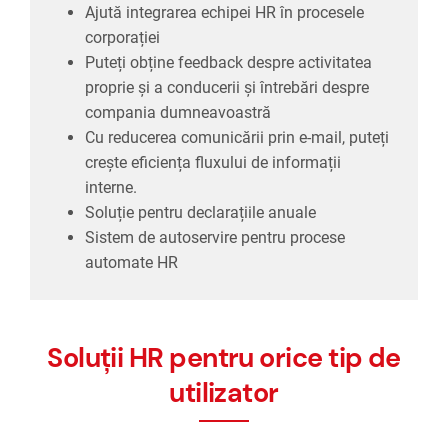
Ajută integrarea echipei HR în procesele
interne.
corporației
Soluție pentru declarațiile anuale
Puteți obține feedback despre activitatea
Sistem de autoservire pentru procese
proprie și a conducerii și întrebări despre
automate HR
compania dumneavoastră
Cu reducerea comunicării prin e-mail, puteți
crește eficiența fluxului de informații
interne.
Soluție pentru declarațiile anuale
Sistem de autoservire pentru procese
automate HR
Soluții HR pentru orice tip de
utilizator