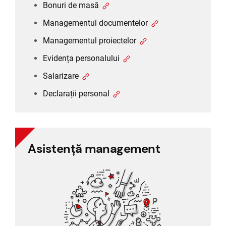
Bonuri de masă
Managementul documentelor
Managementul proiectelor
Evidența personalului
Salarizare
Declarații personal
Asistență management
Asistență management
Managementul sarcinilor
Managementul proiectelor
Rapoarte și controlling